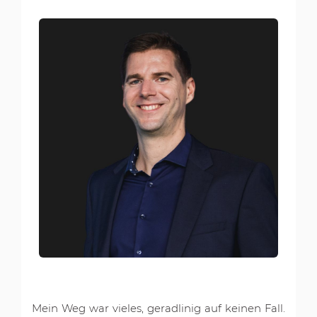
Mein Weg war vieles, geradlinig auf keinen Fall.